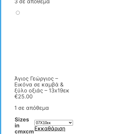
3 σε απόθεμα
Άγιος Γεώργιος –
Εικόνα σε καμβά &
ξύλο οξιάς – 13x19εκ
€
25.00
1 σε απόθεμα
Sizes
in
Εκκαθάριση
cmxcm