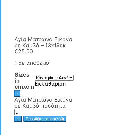
Αγία Ματρώνα Εικόνα
σε Καμβά – 13x19εκ
€
25.00
1 σε απόθεμα
Sizes
in
Εκκαθάριση
cmxcm
-
Αγία Ματρώνα Εικόνα
σε Καμβά ποσότητα
+
Προσθήκη στο καλάθι