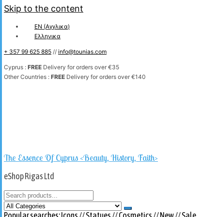
Skip to the content
EN
(
Αγγλικα
)
Ελληνικα
+ 357 99 625 885
//
info@tounias.com
Cyprus :
FREE
Delivery for orders over €35
Other Countries :
FREE
Delivery for orders over €140
The Essence Of Cyprus <Beauty, History, Faith>
eShop Rigas Ltd
Popular searches:
Icons
//
Statues
//
Cosmetics
//
New
//
Sale