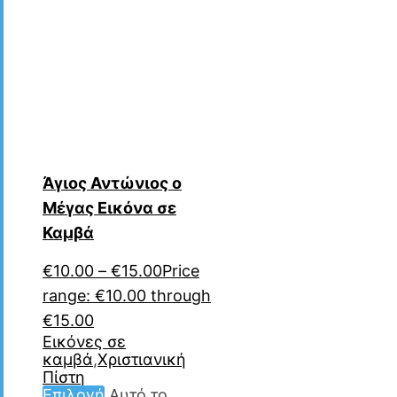
Άγιος Αντώνιος ο
Μέγας Εικόνα σε
Καμβά
€
10.00
–
€
15.00
Price
range: €10.00 through
€15.00
Εικόνες σε
καμβά
,
Χριστιανική
Πίστη
Επιλογή
Αυτό το