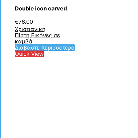
Double icon carved
€
76.00
Χριστιανική
Πίστη
,
Εικόνες σε
καμβά
Διαβάστε περισσότερα
Quick View