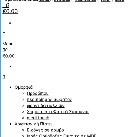
0
€0.00
Menu
0
€0.00
Ομορφιά
Προσώπου
περιποίησης σώματος
φροντίδα μαλλιών
Χειροποίητα Φυτικά Σαπούνια
medi touch
Χριστιανική Πίστη
Εικόνες σε καμβά
Ιερές Ορθόδοξες Εικόνες σε MDF