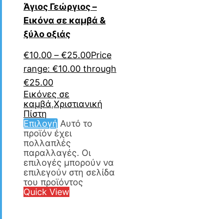
Άγιος Γεώργιος –
Εικόνα σε καμβά &
ξύλο οξιάς
€
10.00
–
€
25.00
Price
range: €10.00 through
€25.00
Εικόνες σε
καμβά
,
Χριστιανική
Πίστη
Επιλογή
Αυτό το
προϊόν έχει
πολλαπλές
παραλλαγές. Οι
επιλογές μπορούν να
επιλεγούν στη σελίδα
του προϊόντος
Quick View