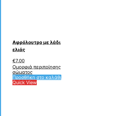
Αφρόλουτρο με λάδι
ελιάς
€
7.00
Ομορφιά
,
περιποίησης
σώματος
Προσθήκη στο καλάθι
Quick View