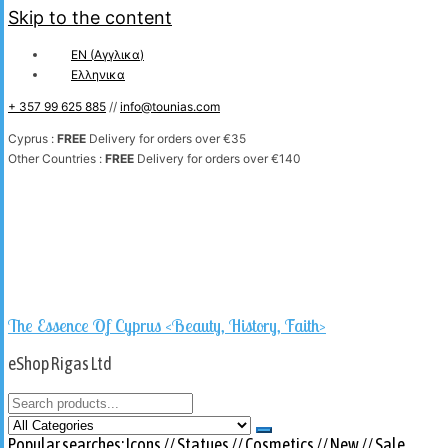
Skip to the content
EN
(
Αγγλικα
)
Ελληνικα
+ 357 99 625 885
//
info@tounias.com
Cyprus :
FREE
Delivery for orders over €35
Other Countries :
FREE
Delivery for orders over €140
The Essence Of Cyprus <Beauty, History, Faith>
eShop Rigas Ltd
Popular searches:
Icons
//
Statues
//
Cosmetics
//
New
//
Sale