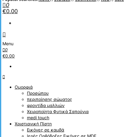
0
€0.00
Menu
0
€0.00
Ομορφιά
Προσώπου
περιποίησης σώματος
φροντίδα μαλλιών
Χειροποίητα Φυτικά Σαπούνια
medi touch
Χριστιανική Πίστη
Εικόνες σε καμβά
Ιερές Ορθόδοξες Εικόνες σε MDF