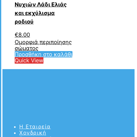
Νυχιών Λάδι Ελιάς
και εκχύλισμα
ροδιού
€
8.00
Ομορφιά
,
περιποίησης
σώματος
Προσθήκη στο καλάθι
Quick View
Η Εταιρεία
Χονδρική